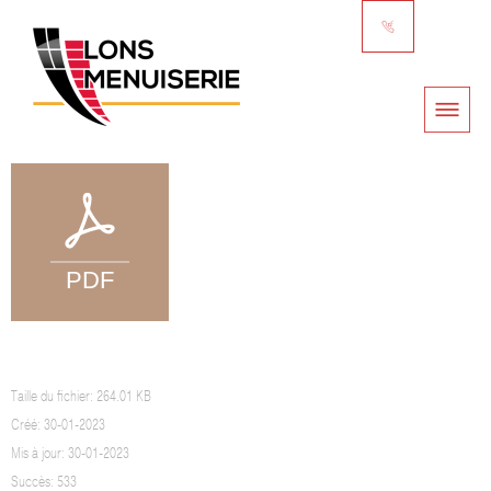
ENTRETIEN DE VOS MENUISERIE ALUMINIUM ET SA QUINCAILLERIE
Taille du fichier: 264.01 KB
Créé: 30-01-2023
Mis à jour: 30-01-2023
Succès: 533