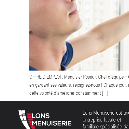
OFFRE D’EMPLOI : Menuisier Poseur, Chef d’équipe • 
en gardant ses valeurs, rejoignez-nous ! Chaque jour, 
cette volonté d’améliorer constamment […]
Lons Menuiserie est un
entreprise locale et
familiale spécialisée d