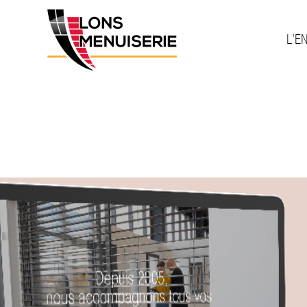
L’E
rice :
agence
 SITE INTERNET